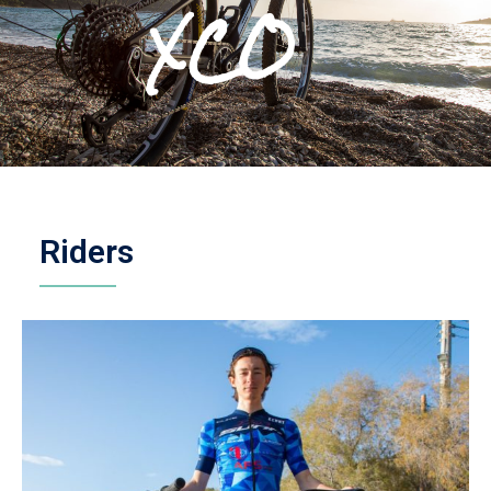
XCO
Riders
BMX
Enduro