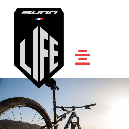
Accueil
Sunn Life
Athlètes
Ambassadeurs
Nos vélos