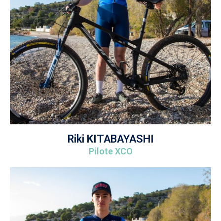
s
SUNN
Ride,
SchoolH
Spot &
Riki KITABAYASHI
Ouse
Sunn
Pilote XCO