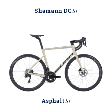
Shamann DC
S1
Asphalt
S1