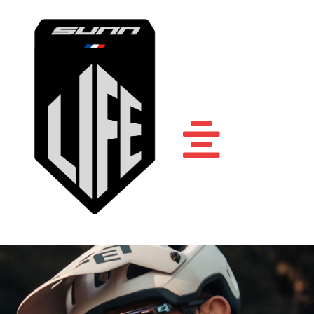
Accueil
Sunn Life
Athlètes
Ambassadeurs
Nos vélos