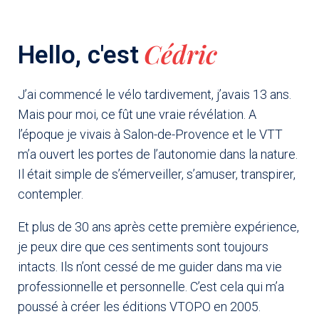
Cédric
Hello, c'est
J’ai commencé le vélo tardivement, j’avais 13 ans.
Mais pour moi, ce fût une vraie révélation. A
l’époque je vivais à Salon-de-Provence et le VTT
m’a ouvert les portes de l’autonomie dans la nature.
Il était simple de s’émerveiller, s’amuser, transpirer,
s
SUNN
Ride,
contempler.
SchoolH
Spot &
Ouse
Sunn
Et plus de 30 ans après cette première expérience,
je peux dire que ces sentiments sont toujours
intacts. Ils n’ont cessé de me guider dans ma vie
professionnelle et personnelle. C’est cela qui m’a
poussé à créer les éditions VTOPO en 2005.