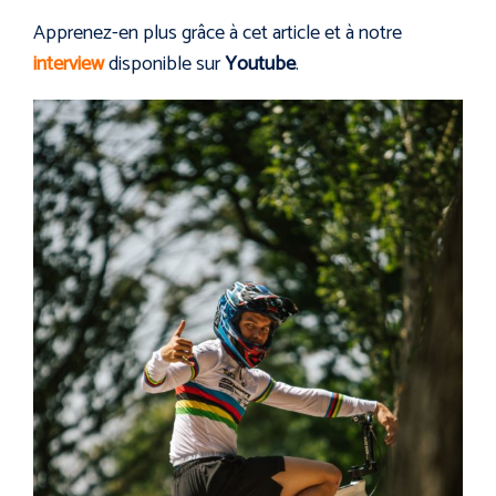
Apprenez-en plus grâce à cet article et à notre
interview
disponible sur
Youtube
.
s
SUNN
Ride,
SchoolH
Spot &
Ouse
Sunn