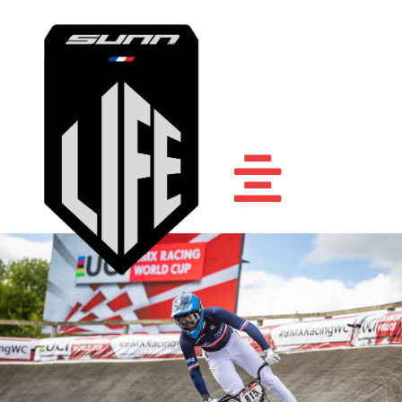
Accueil
Sunn Life
Athlètes
Ambassadeurs
Nos vélos