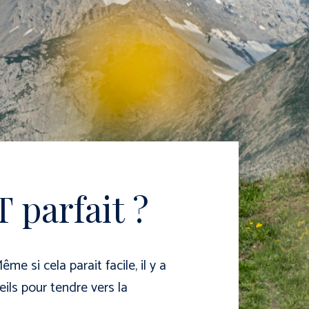
 parfait ?
Ride, Spot &
e si cela parait facile, il y a
Sunn
eils pour tendre vers la