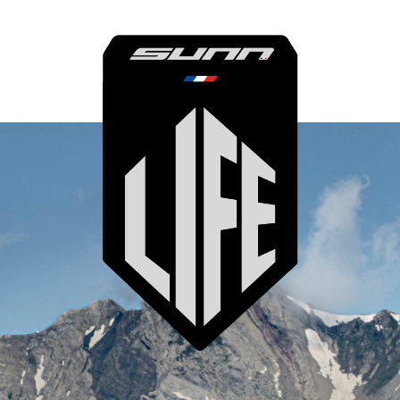
XCO
BMX