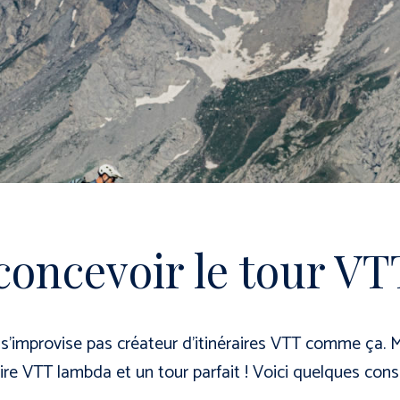
ncevoir le tour VTT
Conseils
SUNN
s’improvise pas créateur d’itinéraires VTT comme ça. Mêm
SchoolHouse
aire VTT lambda et un tour parfait ! Voici quelques cons